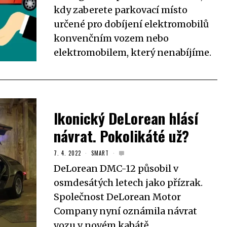
kdy zaberete parkovací místo
určené pro dobíjení elektromobilů
konvenčním vozem nebo
elektromobilem, který nenabíjíme.
Ikonický DeLorean hlásí
návrat. Pokolikáté už?
7. 4. 2022
SMART
DeLorean DMC-12 působil v
osmdesátých letech jako přízrak.
Společnost DeLorean Motor
Company nyní oznámila návrat
vozu v novém kabátě.