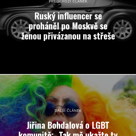
PŘEDCHOZÍ ČLÁNEK
Ruský influencer se
proháněl po Moskvě se
ženou přivázanou na střeše
DALŠÍ ČLÁNEK
Jiřina Bohdalová o LGBT
komunitě: „Tak mě ukažte ty