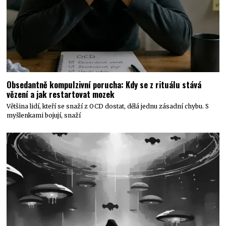
Obsedantně kompulzivní porucha: Kdy se z rituálu stává
vězení a jak restartovat mozek
Většina lidí, kteří se snaží z OCD dostat, dělá jednu zásadní chybu. S
myšlenkami bojují, snaží