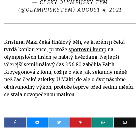
— ČESKÝ OLYMPIJSKÝ TÝM
(@OLYMPIJSKYTYM)
AUGUST 4, 2021
Kristiinu Mäki čeká finálový běh, ve kterém ji čeká
tvrdá konkurence, protože
sportovní kemp
na
olympijských hrách je nabitý hvězdami. Nejlepší
včerejší semifinálový čas 3:56,80 zaběhla Faith
Kipyegonová z Keni, což je o více jak sekundy méně
než čas české atletky. U Mäki jde ale o dvojnásobně
obdivuhodný výkon, protože teprve před sedmi měsíci
se stala novopečenou matkou.