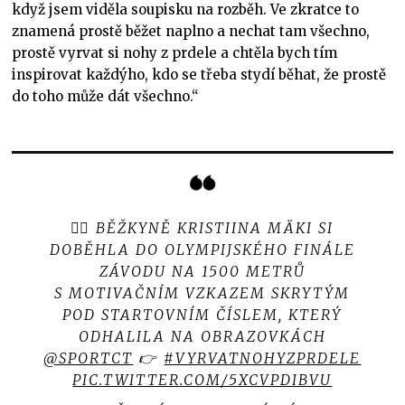
když jsem viděla soupisku na rozběh. Ve zkratce to
znamená prostě běžet naplno a nechat tam všechno,
prostě vyrvat si nohy z prdele a chtěla bych tím
inspirovat každýho, kdo se třeba stydí běhat, že prostě
do toho může dát všechno.“
🏃‍♀️ BĚŽKYNĚ KRISTIINA MÄKI SI
DOBĚHLA DO OLYMPIJSKÉHO FINÁLE
ZÁVODU NA 1500 METRŮ
S MOTIVAČNÍM VZKAZEM SKRYTÝM
POD STARTOVNÍM ČÍSLEM, KTERÝ
ODHALILA NA OBRAZOVKÁCH
@SPORTCT
👉
#VYRVATNOHYZPRDELE
PIC.TWITTER.COM/5XCVPDIBVU