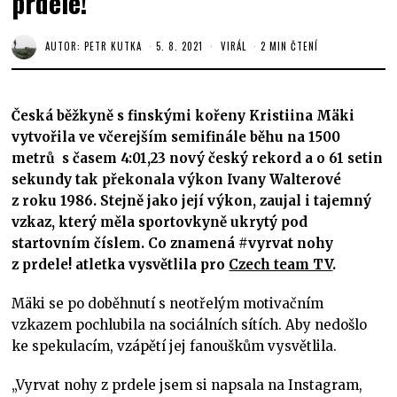
prdele!
AUTOR:
PETR KUTKA
5. 8. 2021
VIRÁL
2 MIN ČTENÍ
Česká běžkyně s finskými kořeny Kristiina Mäki
vytvořila ve včerejším semifinále běhu na 1500
metrů s časem 4:01,23 nový český rekord a o 61 setin
sekundy tak překonala výkon Ivany Walterové
z roku 1986. Stejně jako její výkon, zaujal i tajemný
vzkaz, který měla sportovkyně ukrytý pod
startovním číslem. Co znamená #vyrvat nohy
z prdele! atletka vysvětlila pro
Czech team TV
.
Mäki se po doběhnutí s neotřelým motivačním
vzkazem pochlubila na sociálních sítích. Aby nedošlo
ke spekulacím, vzápětí jej fanouškům vysvětlila.
„Vyrvat nohy z prdele jsem si napsala na Instagram,