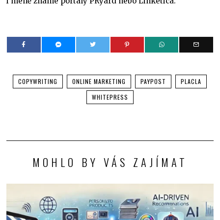
i méně známé portály PRyard nebo Linketica.
COPYWRITING
ONLINE MARKETING
PAYPOST
PLACLA
WHITEPRESS
MOHLO BY VÁS ZAJÍMAT