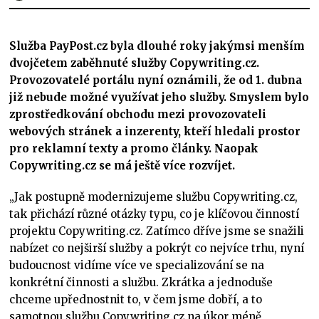
Služba PayPost.cz byla dlouhé roky jakýmsi menším
dvojčetem zaběhnuté služby Copywriting.cz.
Provozovatelé portálu nyní oznámili, že od 1. dubna
již nebude možné využívat jeho služby. Smyslem bylo
zprostředkování obchodu mezi provozovateli
webových stránek a inzerenty, kteří hledali prostor
pro reklamní texty a promo články. Naopak
Copywriting.cz se má ještě více rozvíjet.
„Jak postupně modernizujeme službu Copywriting.cz,
tak přichází různé otázky typu, co je klíčovou činností
projektu Copywriting.cz. Zatímco dříve jsme se snažili
nabízet co nejširší služby a pokrýt co nejvíce trhu, nyní
budoucnost vidíme více ve specializování se na
konkrétní činnosti a službu. Zkrátka a jednoduše
chceme upřednostnit to, v čem jsme dobří, a to
samotnou službu Copywriting.cz na úkor méně