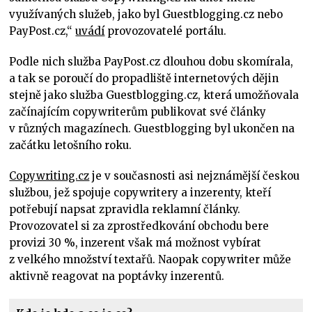
využívaných služeb, jako byl Guestblogging.cz nebo
PayPost.cz,“
uvádí
provozovatelé portálu.
Podle nich služba PayPost.cz dlouhou dobu skomírala,
a tak se poroučí do propadliště internetových dějin
stejně jako služba Guestblogging.cz, která umožňovala
začínajícím copywriterům publikovat své články
v různých magazínech. Guestblogging byl ukončen na
začátku letošního roku.
Copywriting.cz
je v současnosti asi nejznámější českou
službou, jež spojuje copywritery a inzerenty, kteří
potřebují napsat zpravidla reklamní články.
Provozovatel si za zprostředkování obchodu bere
provizi 30 %, inzerent však má možnost vybírat
z velkého množství textařů. Naopak copywriter může
aktivně reagovat na poptávky inzerentů.