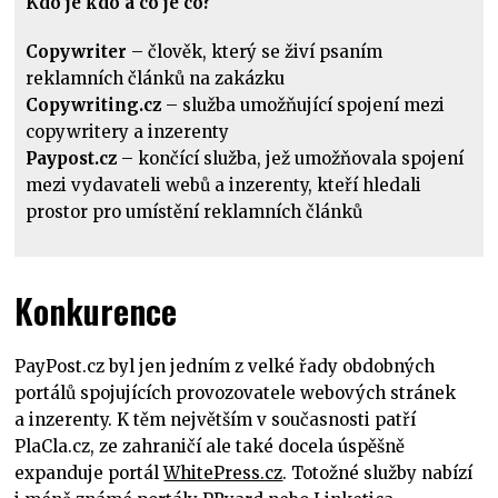
Kdo je kdo a co je co?
Copywriter
– člověk, který se živí psaním
reklamních článků na zakázku
Copywriting.cz
– služba umožňující spojení mezi
copywritery a inzerenty
Paypost.cz
– končící služba, jež umožňovala spojení
mezi vydavateli webů a inzerenty, kteří hledali
prostor pro umístění reklamních článků
Konkurence
PayPost.cz byl jen jedním z velké řady obdobných
portálů spojujících provozovatele webových stránek
a inzerenty. K těm největším v současnosti patří
PlaCla.cz, ze zahraničí ale také docela úspěšně
expanduje portál
WhitePress.cz
. Totožné služby nabízí