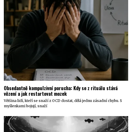
Obsedantně kompulzivní porucha: Kdy se z rituálu stává
vězení a jak restartovat mozek
Většina lidí, kteří se snaží z OCD dostat, dělá jednu zásadní chybu. S
myšlenkami bojují, snaží