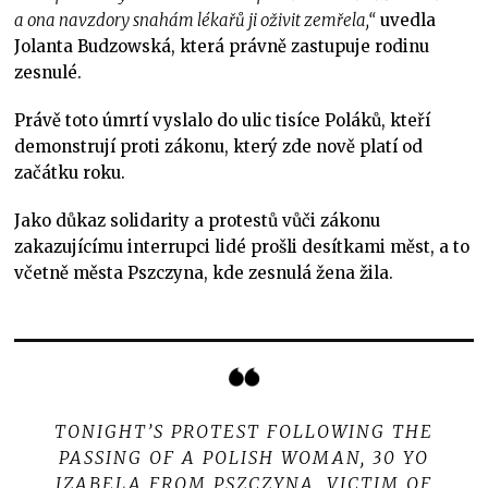
a ona navzdory snahám lékařů ji oživit zemřela,“
uvedla
Jolanta Budzowská, která právně zastupuje rodinu
zesnulé.
Právě toto úmrtí vyslalo do ulic tisíce Poláků, kteří
demonstrují proti zákonu, který zde nově platí od
začátku roku.
Jako důkaz solidarity a protestů vůči zákonu
zakazujícímu interrupci lidé prošli desítkami měst, a to
včetně města Pszczyna, kde zesnulá žena žila.
TONIGHT’S PROTEST FOLLOWING THE
PASSING OF A POLISH WOMAN, 30 YO
IZABELA FROM PSZCZYNA, VICTIM OF