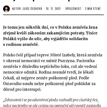
AUTOR:
LUCIE ČECHOVÁ
10. 11. 2021
SPOLEČNOST
3 MIN ČTENÍ
Je tomu jen několik dní, co v Polsku zemřela žena
zřejmě kvůli zákonům zakazujícím potraty. Tisíce
Poláků vyšlo do ulic, aby vyjádřilo solidaritu
s rodinou zemřelé.
Polsko řeší případ teprve 30leté Izabely, která zemřela
v okresní nemocnici ve městě Pszczyna. Pacientka
zemřela v důsledku septického šoku, což ale vedení
nemocnice odmítá. Rodina zesnulé tvrdí, že lékaři
čekali, až nejprve zemře poškozený plod. Podle
Ústavního soudu nelze poškozený plod pokládat za
důvod pro interrupci.
„Zdravotníci se po odumření plodu rozhodli pro císařský řez,
srdce pacientky se ale cestou na operační sál rovněž zastavilo