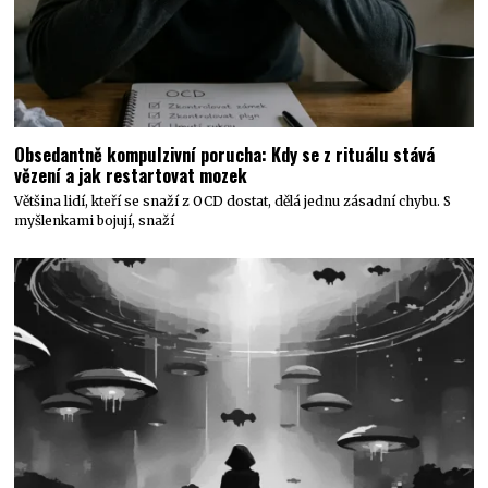
Obsedantně kompulzivní porucha: Kdy se z rituálu stává
vězení a jak restartovat mozek
Většina lidí, kteří se snaží z OCD dostat, dělá jednu zásadní chybu. S
myšlenkami bojují, snaží