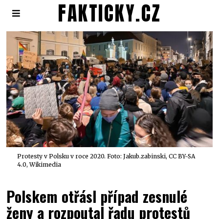
FAKTICKY.CZ
Protesty v Polsku v roce 2020. Foto:
Jakub.zabinski
,
CC BY-SA
4.0
, Wikimedia
Polskem otřásl případ zesnulé
ženy a rozpoutal řadu protestů