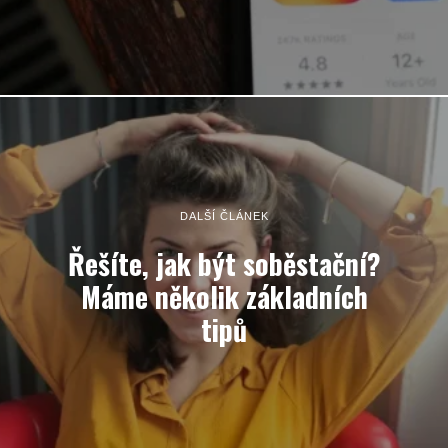
DALŠÍ ČLÁNEK
Řešíte, jak být soběstační?
Máme několik základních
tipů