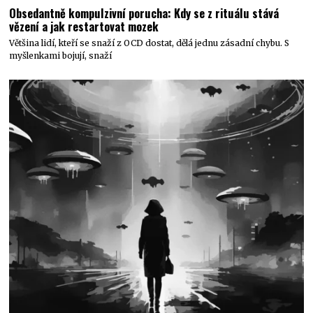
Obsedantně kompulzivní porucha: Kdy se z rituálu stává
vězení a jak restartovat mozek
Většina lidí, kteří se snaží z OCD dostat, dělá jednu zásadní chybu. S
myšlenkami bojují, snaží