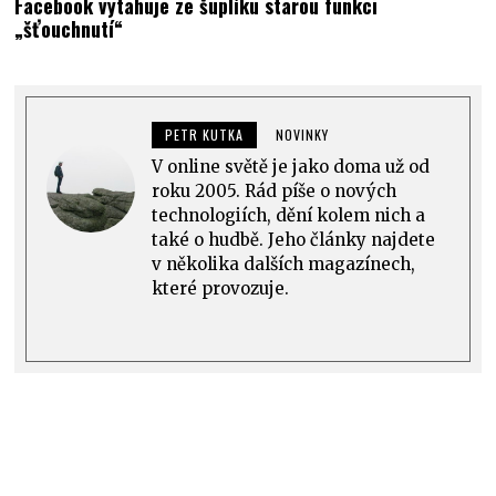
Facebook vytahuje ze šuplíku starou funkci
„šťouchnutí“
PETR KUTKA
NOVINKY
V online světě je jako doma už od
roku 2005. Rád píše o nových
technologiích, dění kolem nich a
také o hudbě. Jeho články najdete
v několika dalších magazínech,
které provozuje.