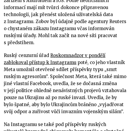
zařízení s Androidem a iOS. Podle neoficiálních
informací mají mít tvůrci dokonce připravenou
technologii, jak přenést uložená uživatelská data
z Instagramu. Zobov byl údajně podle agentury Reuters
o chystaném zákazu Instagramu včas informován
ruskými úřady. Mohl tak začít na nové síti pracovat
s předstihem.
Ruský cenzurní úřad
Roskomnadzor v pondělí
zablokoval přístup k Instagramu
poté, co jeho vlastník
Meta umožnil otevřeně sdílet příspěvky typu „smrt
ruským agresorům“. Společnost Meta, která také mimo
jiné vlastní Facebook, uvedla, že se dočasná změna
v její politice ohledně nenávistných projevů vztahovala
pouze na Ukrajinu až po ruské invazi. Uvedla, že by
bylo špatné, aby bylo Ukrajincům bráněno „vyjadřovat
svůj odpor a zuřivost vůči invazním vojenským silám“.
Na Instagramu se také pod příspěvky ruských