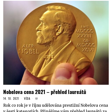
Nobelova cena 2021 – přehled laureátů
14. 10. 2021
VĚDA
Rok co rok je v říjnu udělována prestižní Nobelova cena
v šesti kategoriích. Přinášíme vám přehled laureátů za