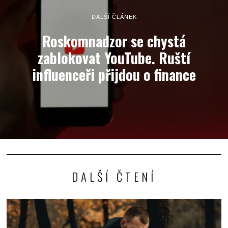
DALŠÍ ČLÁNEK
Roskomnadzor se chystá
zablokovat YouTube. Ruští
influenceři přijdou o finance
DALŠÍ ČTENÍ