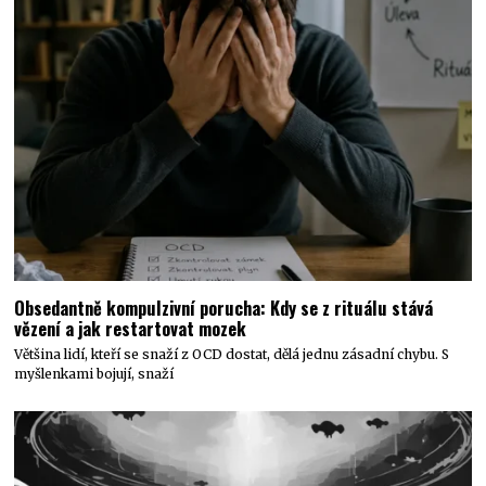
Obsedantně kompulzivní porucha: Kdy se z rituálu stává
vězení a jak restartovat mozek
Většina lidí, kteří se snaží z OCD dostat, dělá jednu zásadní chybu. S
myšlenkami bojují, snaží