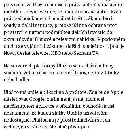
potvrzuje, že Ulož.to porušuje práva autorů v masivním
měřítku. „Pevně věříme, že nám v ochraně autorských
práv začnou konečně pomáhat i čeští zákonodárci,
soudy a další instituce, protože účinná ochrana proti
pirátství je nutnou podmínkou dalších investic do
zkvalitňování filmové a televizní nabídky.” V podobném
duchu se vyjádřili i zástupci dalších společností, jako je
Nova, Česká televize, HBO nebo Seznam TV.
Na serverech platformy Ulož.to se nachází miliony
souborů. Velkou část z nich tvoří filmy, seriály, titulky
nebo hudba.
Ulož.to má stále aplikaci na App Store. Zda bude Apple
následovat Google, zatím není jasné, nicméně
nepřístupnost aplikace v oficiálním obchodě nutně
neznamená, že budou služby Ulož.to uživatelům
nedostupné. Platforma je prostřednictvím svých
webových stránek stále plně přístupná.