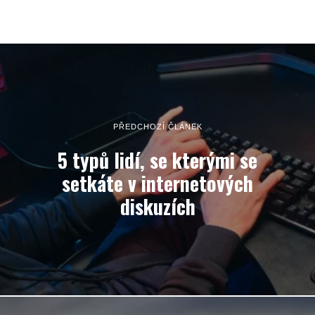
PŘEDCHOZÍ ČLÁNEK
5 typů lidí, se kterými se
setkáte v internetových
diskuzích