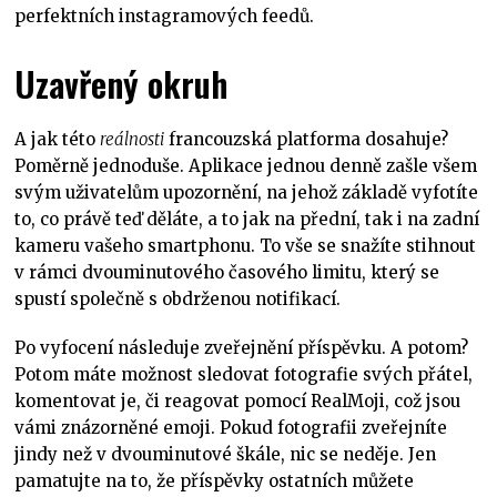
perfektních instagramových feedů.
Uzavřený okruh
A jak této
reálnosti
francouzská platforma dosahuje?
Poměrně jednoduše. Aplikace jednou denně zašle všem
svým uživatelům upozornění, na jehož základě vyfotíte
to, co právě teď děláte, a to jak na přední, tak i na zadní
kameru vašeho smartphonu. To vše se snažíte stihnout
v rámci dvouminutového časového limitu, který se
spustí společně s obdrženou notifikací.
Po vyfocení následuje zveřejnění příspěvku. A potom?
Potom máte možnost sledovat fotografie svých přátel,
komentovat je, či reagovat pomocí RealMoji, což jsou
vámi znázorněné emoji. Pokud fotografii zveřejníte
jindy než v dvouminutové škále, nic se neděje. Jen
pamatujte na to, že příspěvky ostatních můžete