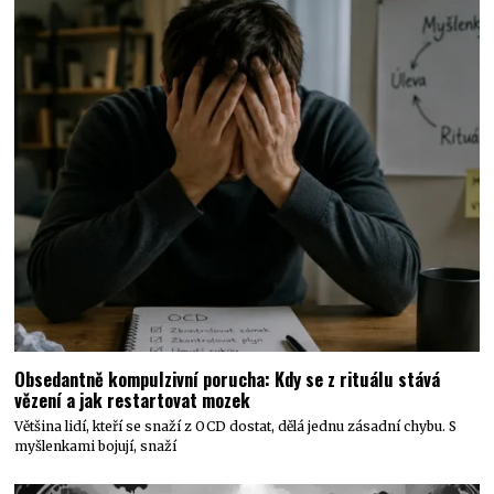
Obsedantně kompulzivní porucha: Kdy se z rituálu stává
vězení a jak restartovat mozek
Většina lidí, kteří se snaží z OCD dostat, dělá jednu zásadní chybu. S
myšlenkami bojují, snaží