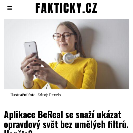
FAKTICKY.CZ
Ilustrační foto. Zdroj: Pexels
Aplikace BeReal se snaží ukázat
opravdový svět bez umělých filtrů.