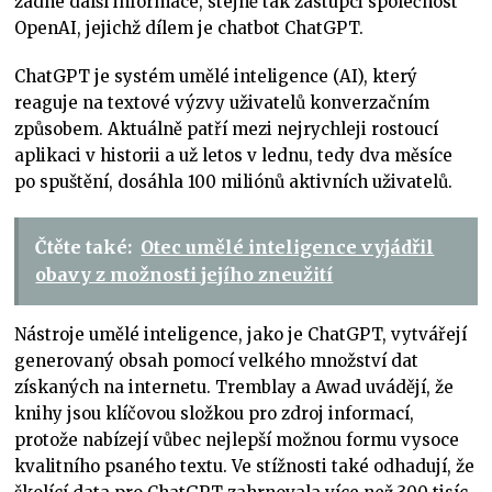
žádné další informace, stejně tak zástupci společnost
OpenAI, jejichž dílem je chatbot ChatGPT.
ChatGPT je systém umělé inteligence (AI), který
reaguje na textové výzvy uživatelů konverzačním
způsobem. Aktuálně patří mezi nejrychleji rostoucí
aplikaci v historii a už letos v lednu, tedy dva měsíce
po spuštění, dosáhla 100 miliónů aktivních uživatelů.
Čtěte také:
Otec umělé inteligence vyjádřil
obavy z možnosti jejího zneužití
Nástroje umělé inteligence, jako je ChatGPT, vytvářejí
generovaný obsah pomocí velkého množství dat
získaných na internetu. Tremblay a Awad uvádějí, že
knihy jsou klíčovou složkou pro zdroj informací,
protože nabízejí vůbec nejlepší možnou formu vysoce
kvalitního psaného textu. Ve stížnosti také odhadují, že