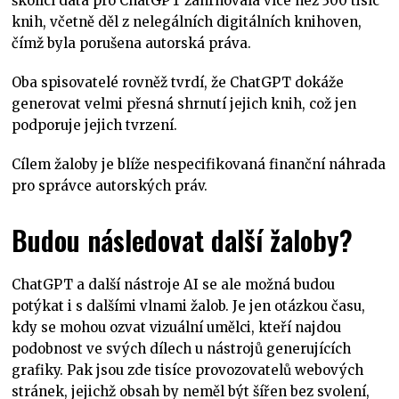
školící data pro ChatGPT zahrnovala více než 300 tisíc
knih, včetně děl z nelegálních digitálních knihoven,
čímž byla porušena autorská práva.
Oba spisovatelé rovněž tvrdí, že ChatGPT dokáže
generovat velmi přesná shrnutí jejich knih, což jen
podporuje jejich tvrzení.
Cílem žaloby je blíže nespecifikovaná finanční náhrada
pro správce autorských práv.
Budou následovat další žaloby?
ChatGPT a další nástroje AI se ale možná budou
potýkat i s dalšími vlnami žalob. Je jen otázkou času,
kdy se mohou ozvat vizuální umělci, kteří najdou
podobnost ve svých dílech u nástrojů generujících
grafiky. Pak jsou zde tisíce provozovatelů webových
stránek, jejichž obsah by neměl být šířen bez svolení,