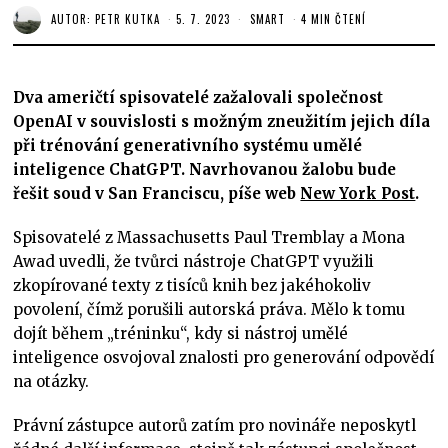
AUTOR:
PETR KUTKA
5. 7. 2023
SMART
4 MIN ČTENÍ
Dva američtí spisovatelé zažalovali společnost
OpenAI v souvislosti s možným zneužitím jejich díla
při trénování generativního systému umělé
inteligence ChatGPT. Navrhovanou žalobu bude
řešit soud v San Franciscu, píše web
New York Post
.
Spisovatelé z Massachusetts Paul Tremblay a Mona
Awad uvedli, že tvůrci nástroje ChatGPT využili
zkopírované texty z tisíců knih bez jakéhokoliv
povolení, čímž porušili autorská práva. Mělo k tomu
dojít během „tréninku“, kdy si nástroj umělé
inteligence osvojoval znalosti pro generování odpovědí
na otázky.
Právní zástupce autorů zatím pro novináře neposkytl