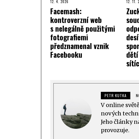
12. 4. 2026
12. 11.
Facemash:
Zuc
kontroverzní web
sou
s nelegálně použitými
odp
fotografiemi
des
předznamenal vznik
spor
Facebooku
dětí
sítí
PETR KUTKA
N
V online svět
nových techno
Jeho články n
provozuje.