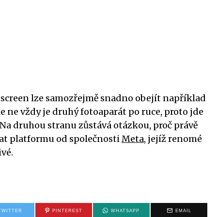
screen lze samozřejmě snadno obejít například
le ne vždy je druhý fotoaparát po ruce, proto jde
Na druhou stranu zůstává otázkou, proč právě
at platformu od společnosti
Meta
, jejíž renomé
ivé.
TWITTER
PINTEREST
WHATSAPP
EMAIL