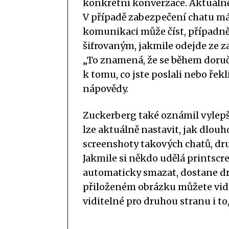
konkrétní konverzace. Aktuálně 
V případě zabezpečení chatu má 
komunikaci může číst, případně
šifrovaným, jakmile odejde ze zař
„To znamená, že se během doruč
k tomu, co jste poslali nebo řekl
nápovědy.
Zuckerberg také oznámil vylepš
lze aktuálně nastavit, jak dlouh
screenshoty takových chatů, dru
Jakmile si někdo udělá printscr
automaticky smazat, dostane d
přiloženém obrázku můžete vidě
viditelné pro druhou stranu i to