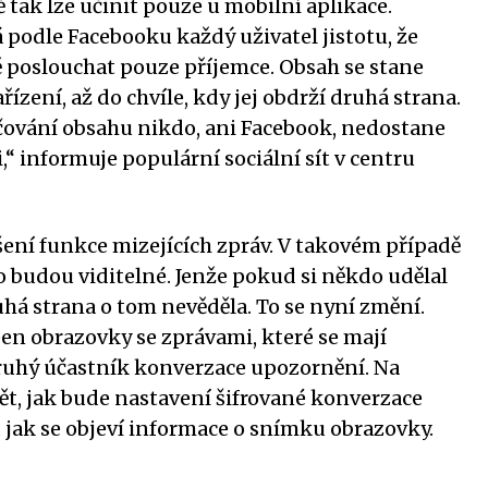
tak lze učinit pouze u mobilní aplikace.
podle Facebooku každý uživatel jistotu, že
 poslouchat pouze příjemce. Obsah se stane
ízení, až do chvíle, kdy jej obdrží druhá strana.
ování obsahu nikdo, ani Facebook, nedostane
i,“ informuje populární sociální sít v centru
ení funkce mizejících zpráv. V takovém případě
o budou viditelné. Jenže pokud si někdo udělal
há strana o tom nevěděla. To se nyní změní.
een obrazovky se zprávami, které se mají
ruhý účastník konverzace upozornění. Na
t, jak bude nastavení šifrované konverzace
, jak se objeví informace o snímku obrazovky.