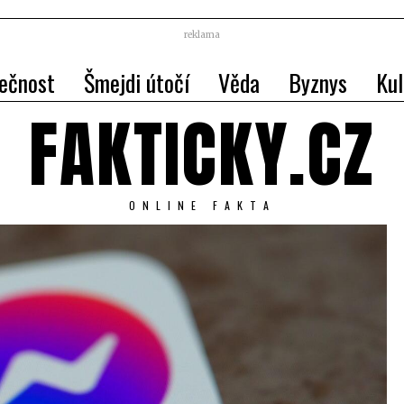
reklama
ečnost
Šmejdi útočí
Věda
Byznys
Kul
FAKTICKY.CZ
ONLINE FAKTA