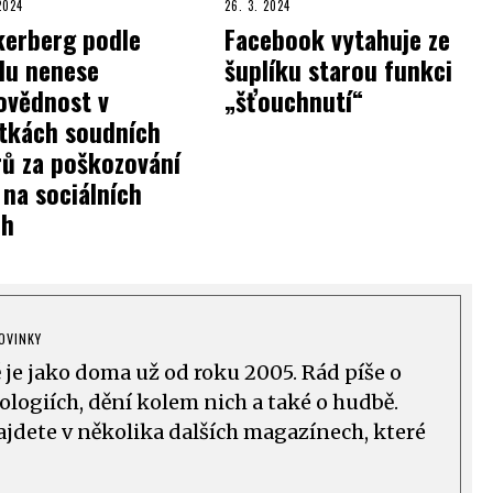
 2024
26. 3. 2024
kerberg podle
Facebook vytahuje ze
du nenese
šuplíku starou funkci
ovědnost v
„šťouchnutí“
ítkách soudních
ů za poškozování
 na sociálních
ch
OVINKY
ě je jako doma už od roku 2005. Rád píše o
logiích, dění kolem nich a také o hudbě.
ajdete v několika dalších magazínech, které