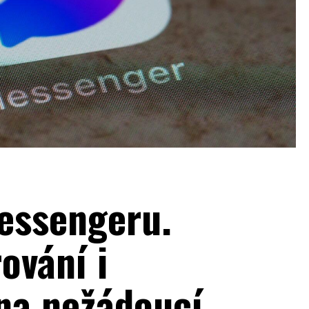
essengeru.
ování i
na nežádoucí