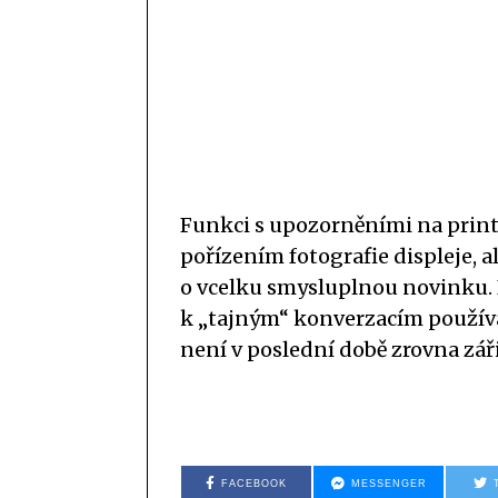
Funkci s upozorněními na print
pořízením fotografie displeje, a
o vcelku smysluplnou novinku. 
k „tajným“ konverzacím použív
není v poslední době zrovna zář
FACEBOOK
MESSENGER