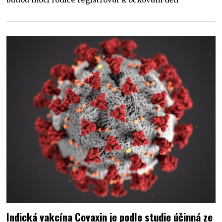
Indická vakcína Covaxin je podle studie účinná ze