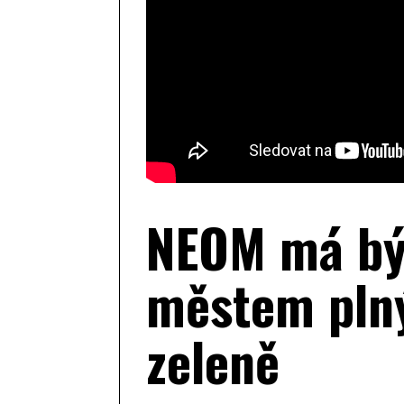
NEOM má být
městem plný
zeleně