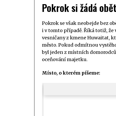
Pokrok si žádá obět
Pokrok se však neobejde bez ob
i v tomto případě. Říká totiž, ž
vesničany z kmene Huwaitat, kte
město. Pokud odmítnou vystěhová
byl jeden z místních domorodců 
oceňování majetku.
Místo, o kterém píšeme: