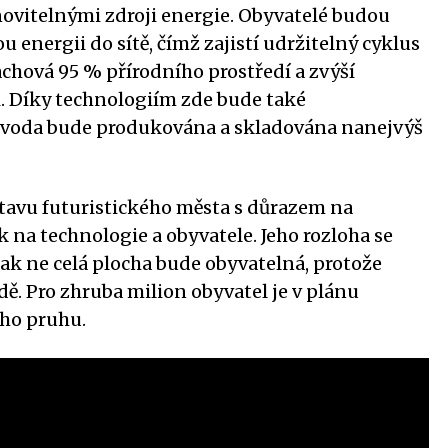
vitelnými zdroji energie. Obyvatelé budou
energii do sítě, čímž zajistí udržitelný cyklus
achová 95 % přírodního prostředí a zvýší
i. Díky technologiím zde bude také
a voda bude produkována a skladována nanejvýš
stavu futuristického města s důrazem na
k na technologie a obyvatele. Jeho rozloha se
ak ne celá plocha bude obyvatelná, protože
dě. Pro zhruba milion obyvatel je v plánu
ého pruhu.