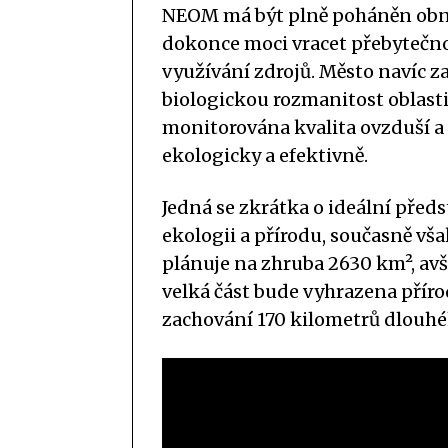
NEOM má být plně poháněn obno
dokonce moci vracet přebytečnou 
využívání zdrojů. Město navíc z
biologickou rozmanitost oblast
monitorována kvalita ovzduší 
ekologicky a efektivně.
Jedná se zkrátka o ideální před
ekologii a přírodu, současně vša
plánuje na zhruba 2630 km², avš
velká část bude vyhrazena příro
zachování 170 kilometrů dlouh