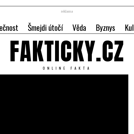
reklama
ečnost
Šmejdi útočí
Věda
Byznys
Kul
FAKTICKY.CZ
ONLINE FAKTA