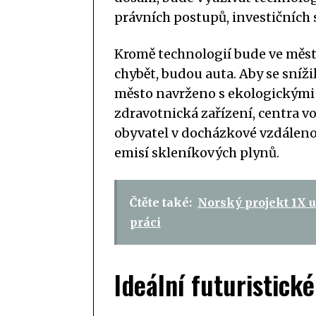
právních postupů, investičních s
Kromě technologií bude ve městě
chybět, budou auta. Aby se sníž
město navrženo s ekologickými 
zdravotnická zařízení, centra v
obyvatel v docházkové vzdálenos
emisí skleníkových plynů.
Čtěte také:
Norský projekt 1X u
práci
Ideální futuristick