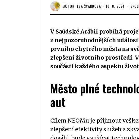
AUTOR:
EVA ŠVANDOVÁ
10. 8. 2024
SPOL
V Saúdské Arábii probíhá proj
z nejpozoruhodnějších událostí
prvního chytrého města na svě
zlepšení životního prostředí. 
součástí každého aspektu život
Město plné technolo
aut
Cílem NEOMu je přijmout veške
zlepšení efektivity služeb a zkva
dosáhl, bude využívat technologi