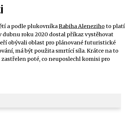
i
ětí a podle plukovníka
Rabiha Aleneziho
to platí
e v dubnu roku 2020 dostal příkaz vystěhovat
ří obývali oblast pro plánované futuristické
ní, má být použita smrtící síla. Krátce na to
zastřelen poté, co neuposlechl komisi pro