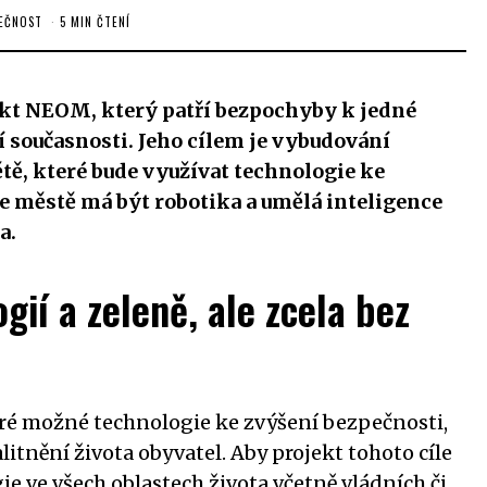
EČNOST
5 MIN ČTENÍ
ekt NEOM, který patří bezpochyby k jedné
 současnosti. Jeho cílem je vybudování
tě, které bude využívat technologie ke
Ve městě má být robotika a umělá inteligence
a.
gií a zeleně, ale zcela bez
ré možné technologie ke zvýšení bezpečnosti,
litnění života obyvatel. Aby projekt tohoto cíle
e ve všech oblastech života včetně vládních či