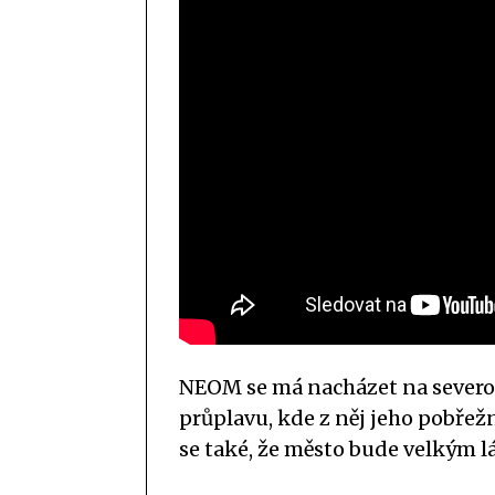
NEOM se má nacházet na severo
průplavu, kde z něj jeho pobřež
se také, že město bude velkým 