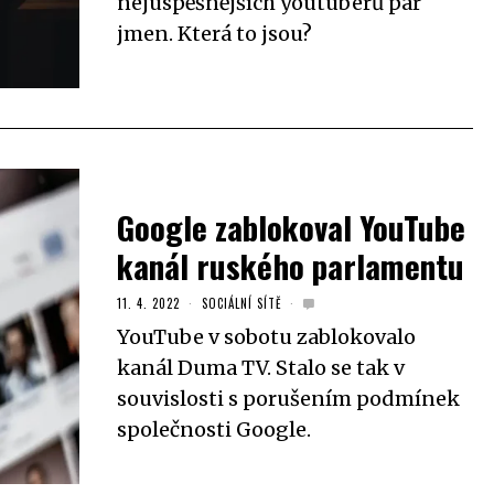
nejúspěšnějších youtuberů pár
jmen. Která to jsou?
Google zablokoval YouTube
kanál ruského parlamentu
11. 4. 2022
SOCIÁLNÍ SÍTĚ
YouTube v sobotu zablokovalo
kanál Duma TV. Stalo se tak v
souvislosti s porušením podmínek
společnosti Google.