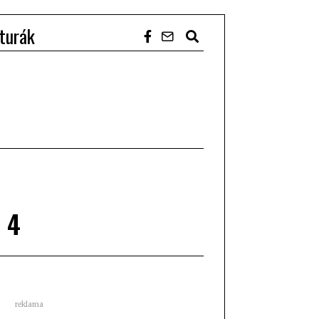
turák
 4
reklama