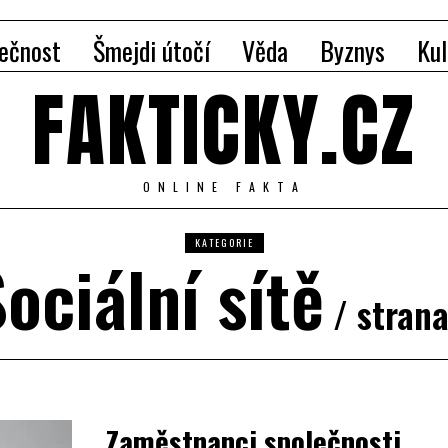
ečnost
Šmejdi útočí
Věda
Byznys
Kul
FAKTICKY.CZ
ONLINE FAKTA
KATEGORIE
ociální sítě
/ strana
Zaměstnanci společnosti